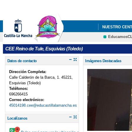
NUESTRO CEN
EducamosC
SAAE
AMPA
CEE Reino de Tule, Esquivias (Toledo)
Datos de contacto
Imágenes Destacadas
Dirección Completa:
Calle Calderón de la Barca, 1. 45221,
Esquivias (Toledo)
Teléfonos:
696266415
Correo electrónico:
45014198.cee@educastillalamancha.es
Localízanos