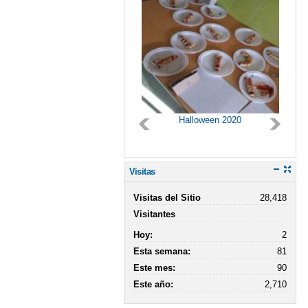
Halloween 2020
Nuestro centro
Visitas
Visitas del Sitio
28,418
Visitantes
Hoy:
2
Esta semana:
81
Este mes:
90
Este año:
2,710