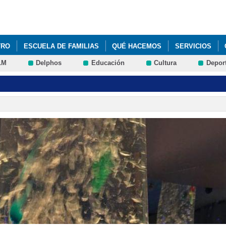
Pasar al
contenido
principal
TRO
ESCUELA DE FAMILIAS
QUÉ HACEMOS
SERVICIOS
LM
Delphos
Educación
Cultura
Depor
 PERSILES
ECOESCUELAS
ERASMUS+