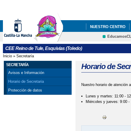
Pa
co
pri
NUESTRO CENTRO
EducamosC
GALERÍA DE IMÁGEN
CRFP
CEE Reino de Tule, Esquivias (Toledo)
ECOESCUELAS
E
Inicio
»
Secretaría
Se encuentra usted aquí
Horario de Secr
SECRETARÍA
Avisos e Información
Horario de Secretaria
Nuestro horario de atención a
Protección de datos
Lunes y martes: 11:00 - 1
Miércoles y jueves: 9:00 -