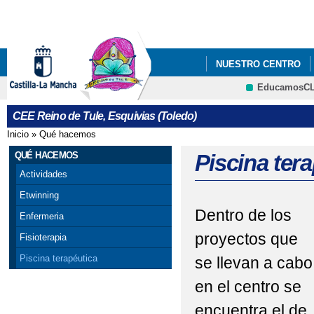
Pa
co
pri
NUESTRO CENTRO
EducamosC
GALERÍA DE IMÁGEN
CRFP
CEE Reino de Tule, Esquivias (Toledo)
ECOESCUELAS
E
Inicio
»
Qué hacemos
Se encuentra usted aquí
QUÉ HACEMOS
Piscina ter
Actividades
Etwinning
Dentro de los
Enfermeria
proyectos que
Fisioterapia
Piscina terapéutica
se llevan a cabo
en el centro se
encuentra el de